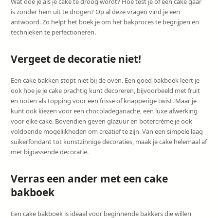
Wat doe je als je cake te droog wordt? Hoe test je of een cake gaar
is zonder hem uit te drogen? Op al deze vragen vind je een
antwoord. Zo helpt het boek je om het bakproces te begrijpen en
technieken te perfectioneren.
Vergeet de decoratie niet!
Een cake bakken stopt niet bij de oven. Een goed bakboek leert je
ook hoe je je cake prachtig kunt decoreren, bijvoorbeeld met fruit
en noten als topping voor een frisse of knapperige twist. Maar je
kunt ook kiezen voor een chocoladeganache, een luxe afwerking
voor elke cake. Bovendien geven glazuur en botercrème je ook
voldoende mogelijkheden om creatief te zijn. Van een simpele laag
suikerfondant tot kunstzinnige decoraties, maak je cake helemaal af
met bijpassende decoratie.
Verras een ander met een cake
bakboek
Een cake bakboek is ideaal voor beginnende bakkers die willen