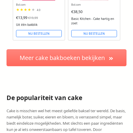
Bol.com
Bol.com
4.0
€38,50
€13,99
€19,99
Basic Kitchen - Cake hartig en
zoet
Uit één bakblik
NU BESTELLEN
NU BESTELLEN
Meer cake bakboeken bekijken
De populariteit van cake
Cake is misschien wel het meest geliefde baksel ter wereld. De basis,
namelijk boter, suiker, eieren en bloem, is verrassend simpel, maar
biedt eindeloze mogelijkheden. Met slechts een paar ingrediënten
kun je al iets onweerstaanbaars op tafel toveren. Door