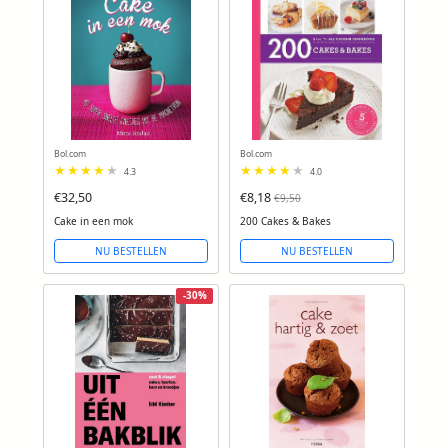
Bol.com
Bol.com
4.3
4.0
€32,50
€8,18
€9,50
Cake in een mok
200 Cakes & Bakes
NU BESTELLEN
NU BESTELLEN
-30%