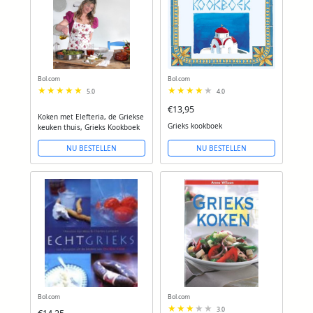
Bol.com
Bol.com
5.0
4.0
€13,95
Koken met Elefteria, de Griekse
Grieks kookboek
keuken thuis, Grieks Kookboek
NU BESTELLEN
NU BESTELLEN
Bol.com
Bol.com
3.0